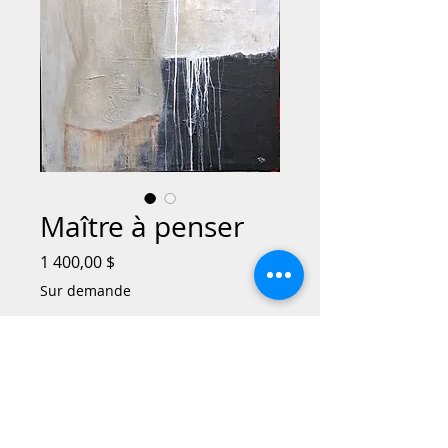
Maître à penser
Prix
1 400,00 $
Sur demande
Vendu
Cette œuvre incarne un sentiment de
profonde complexité qui attirent le
spectateur. À chaque regard, « Maitre à